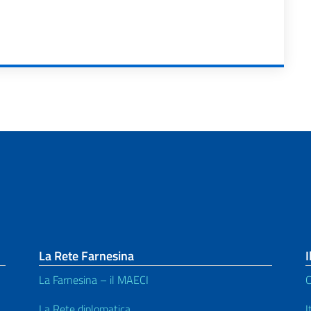
La Rete Farnesina
I
La Farnesina – il MAECI
C
La Rete diplomatica
I