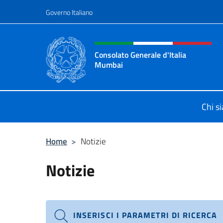
Salta al contenuto
Governo Italiano
Intestazione sito, social 
Consolato Generale d'Italia
Mumbai
Il sito ufficiale del Consolato Gene
Chi s
Home
>
Notizie
Notizie
INSERISCI I PARAMETRI DI RICERCA