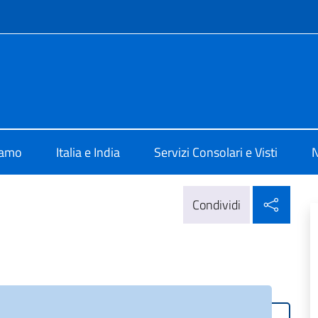
e menù
rale d'Italia Mumbai
iamo
Italia e India
Servizi Consolari e Visti
N
Condi
Condividi