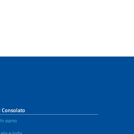
l Consolato
hi siamo
talia e India