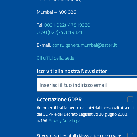
Mumbai – 400 026
Tel:
0091(022)-47819230 |
0091(022)-47819321
E-mail:
consulgeneralmumbai@esteri.it
Gli uffici della sede
Iscriviti alla nostra Newsletter
Inserisci la tua email
Accettazione GDPR
Autorizzo il trattamento dei miei dati personali ai sensi
del GDPR e del Decreto Legislativo 30 giugno 2003,
n.196
Privacy
Note Legali
Sì, voglio iscrivermi alla Newsletter per ricevere