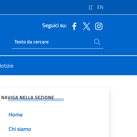
IT
EN
Seguici su:
Cerca nel sito
Ricerca sito live
otizie
vidi sui Social Network
NAVIGA NELLA SEZIONE
Home
Chi siamo