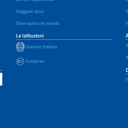
Viaggiare sicuri
S
Dove siamo nel mondo
N
Le Istituzioni
A
Governo Italiano
A
Europa.eu
F