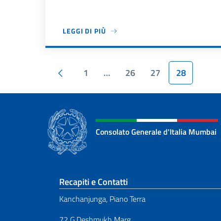
LEGGI DI PIÙ
Paginazione
Pagina precedente
1
…
26
27
28
Consolato Generale d'Italia Mumbai
Sezione footer
Recapiti e Contatti
Kanchanjunga, Piano Terra
72 G.Deshmukh Marg