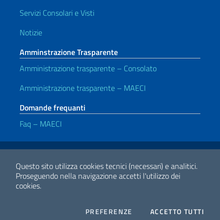
Servizi Consolari e Visti
Notizie
Amminstrazione Trasparente
Amministrazione trasparente – Consolato
Amministrazione trasparente – MAECI
Domande frequanti
Faq – MAECI
Link Utili
Note legali
Privacy e cookie policy
Dichiarazione di accessibilità
Questo sito utilizza cookies tecnici (necessari) e analitici.
Proseguendo nella navigazione accetti l'utilizzo dei
cookies.
2026 Copyright Ministero degli Affari Esteri e della Cooperazione
Internazionale
COOKIES
I CO
PREFERENZE
ACCETTO TUTTI