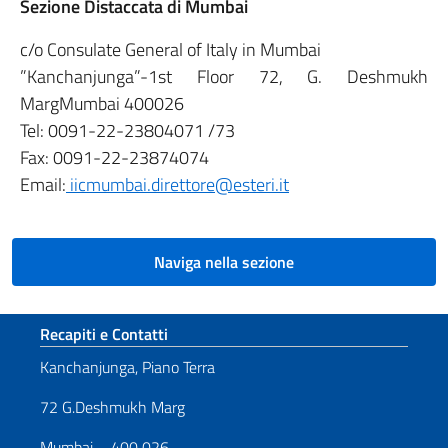
Sezione Distaccata di Mumbai
c/o Consulate General of Italy in Mumbai
”Kanchanjunga”-1st Floor 72, G. Deshmukh
MargMumbai 400026
Tel: 0091-22-23804071 /73
Fax: 0091-22-23874074
Email:
iicmumbai.direttore@esteri.it
Naviga nella sezione
Sezione footer
Recapiti e Contatti
Kanchanjunga, Piano Terra
72 G.Deshmukh Marg
Mumbai – 400 026