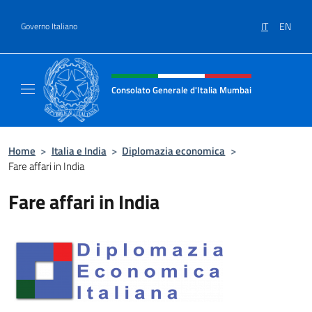
Salta al contenuto
IT
EN
Governo Italiano
Intestazione sito, social e menù
Consolato Generale d'Italia Mumbai
Il sito ufficiale del Consolato Generale d'It
Home
>
Italia e India
>
Diplomazia economica
>
Fare affari in India
Fare affari in India