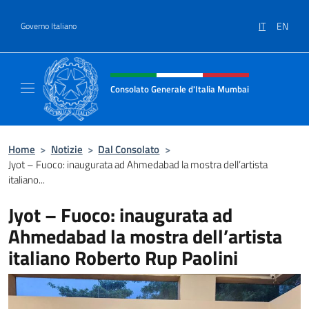
Salta al contenuto
IT
EN
Governo Italiano
Intestazione sito, social e menù
Consolato Generale d'Italia Mumbai
Il sito ufficiale del Consolato Generale d'It
Home
>
Notizie
>
Dal Consolato
>
Jyot – Fuoco: inaugurata ad Ahmedabad la mostra dell’artista
italiano...
Jyot – Fuoco: inaugurata ad
Ahmedabad la mostra dell’artista
italiano Roberto Rup Paolini