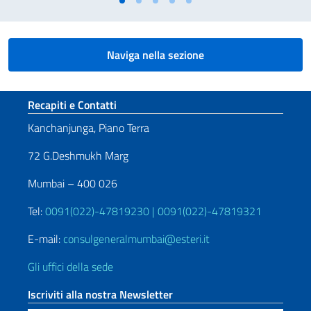
Naviga nella sezione
Sezione footer
Recapiti e Contatti
Kanchanjunga, Piano Terra
72 G.Deshmukh Marg
Mumbai – 400 026
Tel:
0091(022)-47819230 | 0091(022)-47819321
E-mail:
consulgeneralmumbai@esteri.it
Gli uffici della sede
Iscriviti alla nostra Newsletter