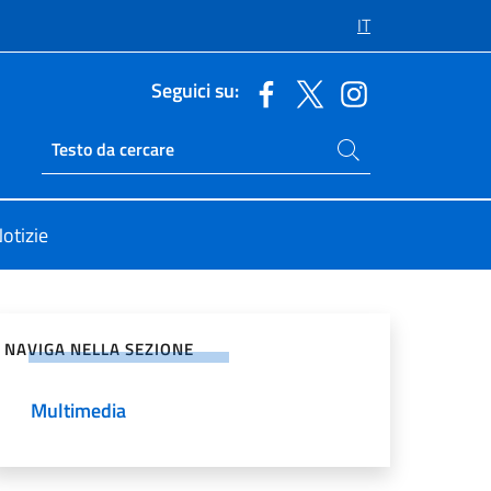
IT
Seguici su:
Cerca nel sito
Ricerca sito live
otizie
vidi sui Social Network
NAVIGA NELLA SEZIONE
Multimedia