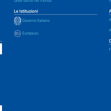
Dove siamo nel mondo
N
Le Istituzioni
A
Governo Italiano
A
Europa.eu
F