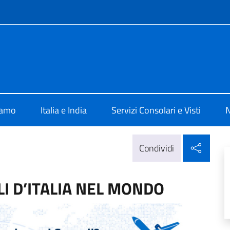
e menù
rale d'Italia Mumbai
iamo
Italia e India
Servizi Consolari e Visti
N
Condi
Condividi
I D’ITALIA NEL MONDO