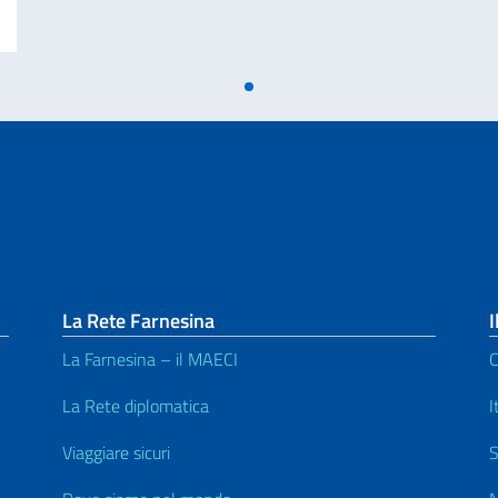
La Rete Farnesina
I
La Farnesina – il MAECI
C
La Rete diplomatica
I
Viaggiare sicuri
S