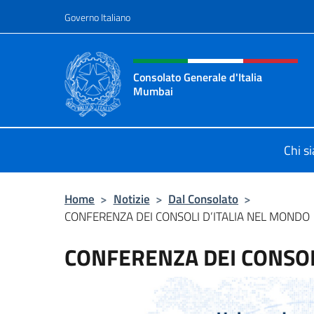
Salta al contenuto
Governo Italiano
Intestazione sito, social 
Consolato Generale d'Italia
Mumbai
Il sito ufficiale del Consolato Gene
Chi s
Home
>
Notizie
>
Dal Consolato
>
CONFERENZA DEI CONSOLI D’ITALIA NEL MONDO
CONFERENZA DEI CONSOL