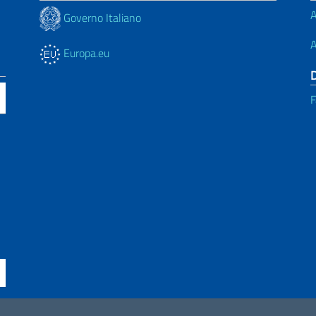
A
Governo Italiano
A
Europa.eu
F