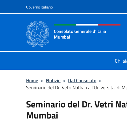
Salta al contenuto
Governo Italiano
Intestazione sito, social 
Consolato Generale d'Italia
Mumbai
Il sito ufficiale del Consolato Gene
Chi s
Home
>
Notizie
>
Dal Consolato
>
Seminario del Dr. Vetri Nathan all’Universita’ di 
Seminario del Dr. Vetri Na
Mumbai