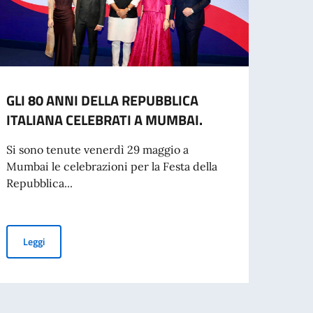
GLI 80 ANNI DELLA REPUBBLICA
NOVI
ITALIANA CELEBRATI A MUMBAI.
possi
elett
Si sono tenute venerdì 29 maggio a
Comun
Mumbai le celebrazioni per la Festa della
Repubblica...
Le ca
sarann
GLI 80 ANNI DELLA REPUBBLICA ITALIANA CELEBRATI A MUMBA
Leggi
Leg