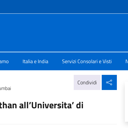
e menù
rale d'Italia Mumbai
iamo
Italia e India
Servizi Consolari e Visti
N
Condi
Condividi
Mumbai
than all’Universita’ di