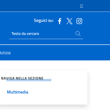
IT
Seguici su:
Cerca nel sito
Ricerca sito live
otizie
vidi sui Social Network
NAVIGA NELLA SEZIONE
Multimedia