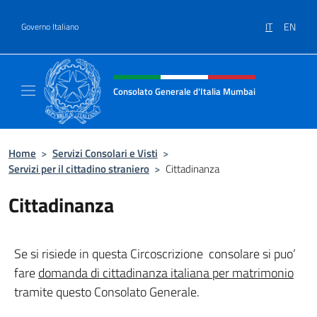
Salta al contenuto
IT
EN
Governo Italiano
Intestazione sito, social e menù
Consolato Generale d'Italia Mumbai
Il sito ufficiale del Consolato Generale d'It
Home
>
Servizi Consolari e Visti
>
Servizi per il cittadino straniero
>
Cittadinanza
Cittadinanza
Se si risiede in questa Circoscrizione consolare si puo’
fare
domanda di cittadinanza italiana per matrimonio
tramite questo Consolato Generale.