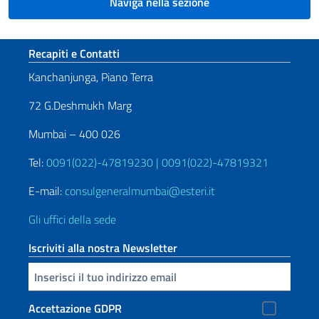
Naviga nella sezione
Sezione footer
Recapiti e Contatti
Kanchanjunga, Piano Terra
72 G.Deshmukh Marg
Mumbai – 400 026
Tel:
0091(022)-47819230 | 0091(022)-47819321
E-mail:
consulgeneralmumbai@esteri.it
Gli uffici della sede
Iscriviti alla nostra Newsletter
Inserisci la tua email
Accettazione GDPR