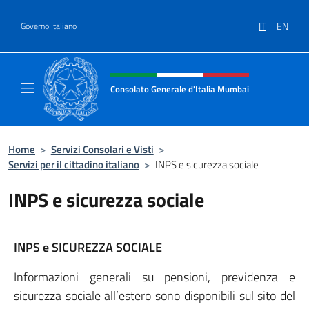
Salta al contenuto
IT
EN
Governo Italiano
Intestazione sito, social e menù
Consolato Generale d'Italia Mumbai
Il sito ufficiale del Consolato Generale d'It
Home
>
Servizi Consolari e Visti
>
Servizi per il cittadino italiano
>
INPS e sicurezza sociale
INPS e sicurezza sociale
INPS e SICUREZZA SOCIALE
Informazioni generali su pensioni, previdenza e
sicurezza sociale all’estero sono disponibili sul sito del